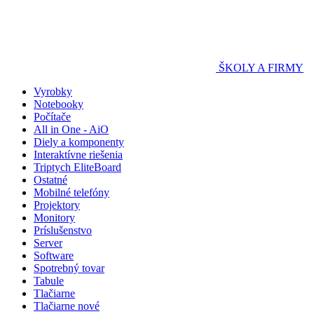
ŠKOLY A FIRMY
Vyrobky
Notebooky
Počítače
All in One - AiO
Diely a komponenty
Interaktívne riešenia
Triptych EliteBoard
Ostatné
Mobilné telefóny
Projektory
Monitory
Príslušenstvo
Server
Software
Spotrebný tovar
Tabule
Tlačiarne
Tlačiarne nové