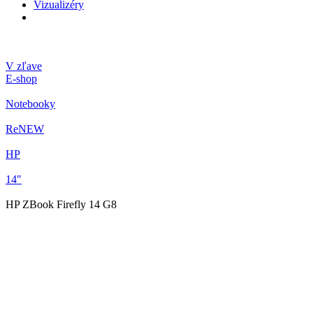
Vizualizéry
V zľave
E-shop
Notebooky
ReNEW
HP
14"
HP ZBook Firefly 14 G8