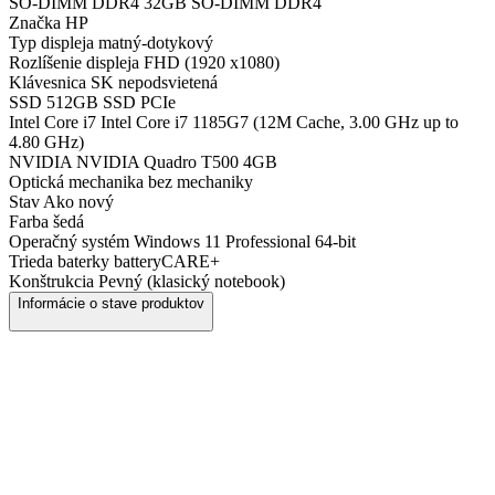
SO-DIMM DDR4
32GB SO-DIMM DDR4
Značka
HP
Typ displeja
matný-dotykový
Rozlíšenie displeja
FHD (1920 x1080)
Klávesnica
SK nepodsvietená
SSD
512GB SSD PCIe
Intel Core i7
Intel Core i7 1185G7 (12M Cache, 3.00 GHz up to
4.80 GHz)
NVIDIA
NVIDIA Quadro T500 4GB
Optická mechanika
bez mechaniky
Stav
Ako nový
Farba
šedá
Operačný systém
Windows 11 Professional 64-bit
Trieda baterky
batteryCARE+
Konštrukcia
Pevný (klasický notebook)
Informácie o stave produktov