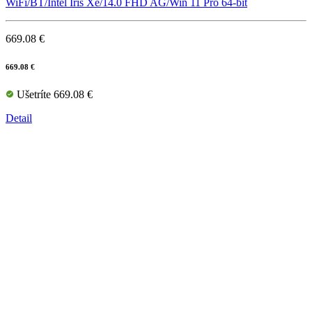
WiFi/BT/Intel Iris Xe/14.0 FHD AG/Win 11 Pro 64-bit
669.08 €
669.08 €
Ušetríte 669.08 €
Detail