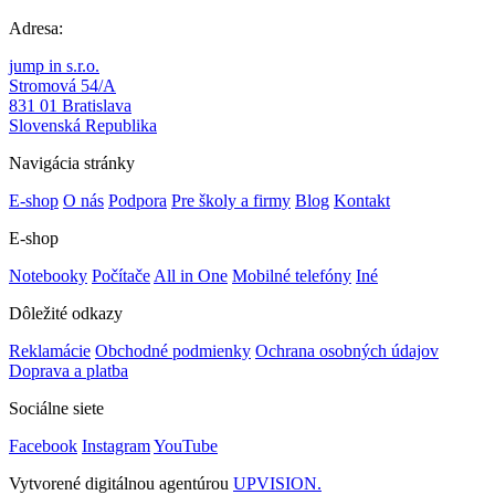
Adresa:
jump in s.r.o.
Stromová 54/A
831 01 Bratislava
Slovenská Republika
Navigácia stránky
E-shop
O nás
Podpora
Pre školy a firmy
Blog
Kontakt
E-shop
Notebooky
Počítače
All in One
Mobilné telefóny
Iné
Dôležité odkazy
Reklamácie
Obchodné podmienky
Ochrana osobných údajov
Doprava a platba
Sociálne siete
Facebook
Instagram
YouTube
Vytvorené digitálnou agentúrou
UPVISION.