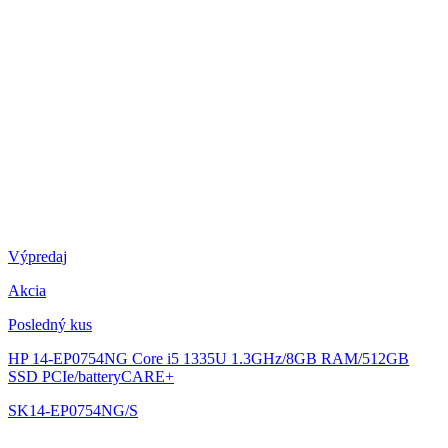
Výpredaj
Akcia
Posledný kus
HP 14-EP0754NG
Core i5 1335U 1.3GHz/8GB RAM/512GB
SSD PCIe/batteryCARE+
SK14-EP0754NG/S