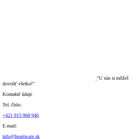
“U nás si môžeš
dovoliť všetko!”
Kontakté údaje
Tel. číslo:
+421 915 968 946
E-mail:
info@heartware.sk