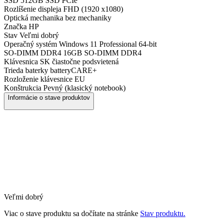
SSD
512GB SSD PCIe
Rozlíšenie displeja
FHD (1920 x1080)
Optická mechanika
bez mechaniky
Značka
HP
Stav
Veľmi dobrý
Operačný systém
Windows 11 Professional 64-bit
SO-DIMM DDR4
16GB SO-DIMM DDR4
Klávesnica
SK čiastočne podsvietená
Trieda baterky
batteryCARE+
Rozloženie klávesnice
EU
Konštrukcia
Pevný (klasický notebook)
Informácie o stave produktov
Veľmi dobrý
Viac o stave produktu sa dočítate na stránke
Stav produktu.