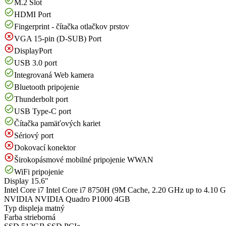
M.2 Slot
HDMI Port
Fingerprint - čítačka otlačkov prstov
VGA 15-pin (D-SUB) Port
DisplayPort
USB 3.0 port
Integrovaná Web kamera
Bluetooth pripojenie
Thunderbolt port
USB Type-C port
Čítačka pamäťových kariet
Sériový port
Dokovací konektor
Širokopásmové mobilné pripojenie WWAN
WiFi pripojenie
Display
15.6"
Intel Core i7
Intel Core i7 8750H (9M Cache, 2.20 GHz up to 4.10 
NVIDIA
NVIDIA Quadro P1000 4GB
Typ displeja
matný
Farba
strieborná