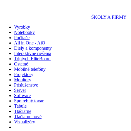
ŠKOLY A FIRMY
Vyrobky
Notebooky
Počítače
All in One - AiO
Diely a komponenty
Interaktívne riešenia
Triptych EliteBoard
Ostatné
Mobilné telefóny
Projektory
Monitory
Príslušenstvo
Server
Software
Spotrebný tovar
Tabule
Tlačiarne
Tlačiarne nové
Vizualizéry