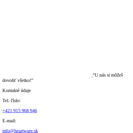
“U nás si môžeš
dovoliť všetko!”
Kontakté údaje
Tel. číslo:
+421 915 968 946
E-mail:
info@heartware.sk