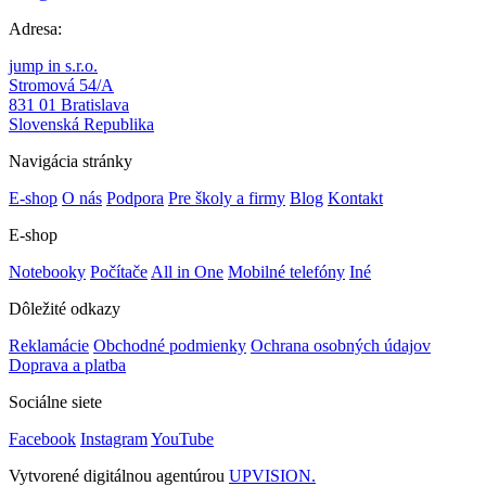
Adresa:
jump in s.r.o.
Stromová 54/A
831 01 Bratislava
Slovenská Republika
Navigácia stránky
E-shop
O nás
Podpora
Pre školy a firmy
Blog
Kontakt
E-shop
Notebooky
Počítače
All in One
Mobilné telefóny
Iné
Dôležité odkazy
Reklamácie
Obchodné podmienky
Ochrana osobných údajov
Doprava a platba
Sociálne siete
Facebook
Instagram
YouTube
Vytvorené digitálnou agentúrou
UPVISION.