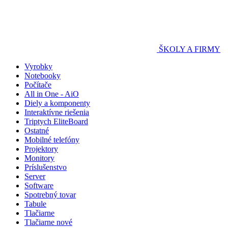
ŠKOLY A FIRMY
Vyrobky
Notebooky
Počítače
All in One - AiO
Diely a komponenty
Interaktívne riešenia
Triptych EliteBoard
Ostatné
Mobilné telefóny
Projektory
Monitory
Príslušenstvo
Server
Software
Spotrebný tovar
Tabule
Tlačiarne
Tlačiarne nové