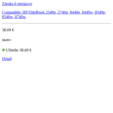
Záruka 6 mesiacov
Compatible: HP EliteBook 2540p, 2740p, 8440p, 8440w, 8540p,
8540w, 8740w
38.69 €
38.69 €
Ušetríte 38.69 €
Detail