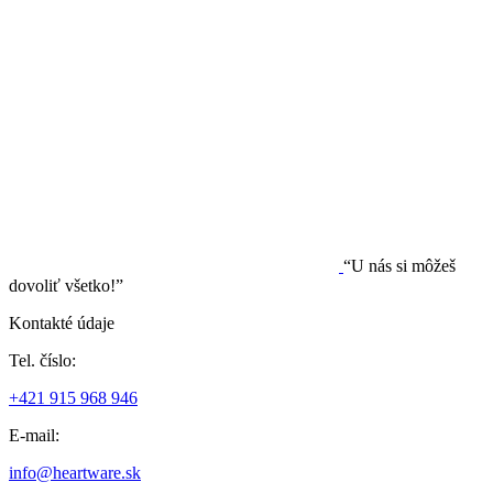
“U nás si môžeš
dovoliť všetko!”
Kontakté údaje
Tel. číslo:
+421 915 968 946
E-mail:
info@heartware.sk