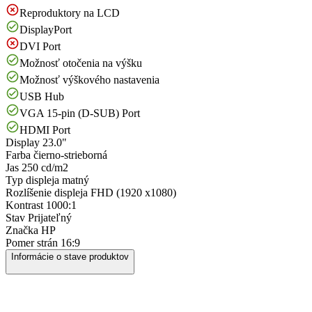
Reproduktory na LCD
DisplayPort
DVI Port
Možnosť otočenia na výšku
Možnosť výškového nastavenia
USB Hub
VGA 15-pin (D-SUB) Port
HDMI Port
Display
23.0"
Farba
čierno-strieborná
Jas
250 cd/m2
Typ displeja
matný
Rozlíšenie displeja
FHD (1920 x1080)
Kontrast
1000:1
Stav
Prijateľný
Značka
HP
Pomer strán
16:9
Informácie o stave produktov