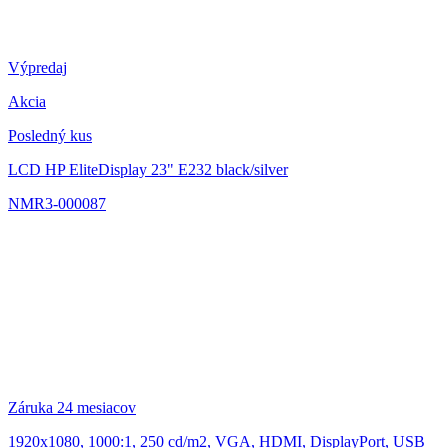
Výpredaj
Akcia
Posledný kus
LCD HP EliteDisplay 23" E232
black/silver
NMR3-000087
Záruka 24 mesiacov
1920x1080, 1000:1, 250 cd/m2, VGA, HDMI, DisplayPort, USB