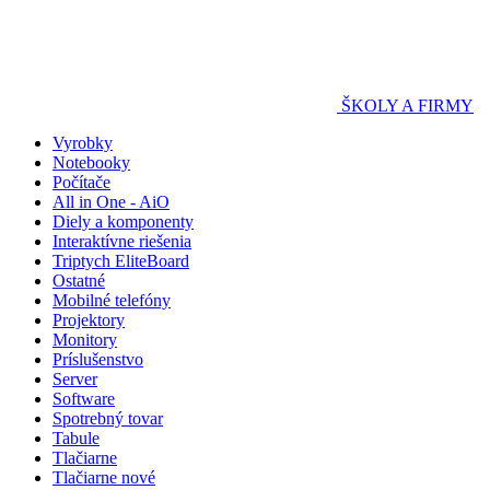
ŠKOLY A FIRMY
Vyrobky
Notebooky
Počítače
All in One - AiO
Diely a komponenty
Interaktívne riešenia
Triptych EliteBoard
Ostatné
Mobilné telefóny
Projektory
Monitory
Príslušenstvo
Server
Software
Spotrebný tovar
Tabule
Tlačiarne
Tlačiarne nové