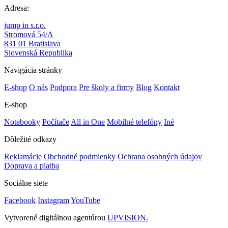
Adresa:
jump in s.r.o.
Stromová 54/A
831 01 Bratislava
Slovenská Republika
Navigácia stránky
E-shop
O nás
Podpora
Pre školy a firmy
Blog
Kontakt
E-shop
Notebooky
Počítače
All in One
Mobilné telefóny
Iné
Dôležité odkazy
Reklamácie
Obchodné podmienky
Ochrana osobných údajov
Doprava a platba
Sociálne siete
Facebook
Instagram
YouTube
Vytvorené digitálnou agentúrou
UPVISION.