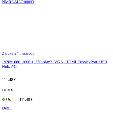
NMR3-MAR00093
Záruka 24 mesiacov
1920x1080, 1000:1, 250 cd/m2, VGA, HDMI, DisplayPort, USB
Hub, AG
111.48 €
111.48 €
Ušetríte 111.48 €
Detail