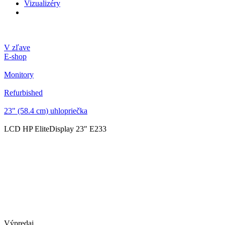
Vizualizéry
V zľave
E-shop
Monitory
Refurbished
23" (58.4 cm) uhlopriečka
LCD HP EliteDisplay 23″ E233
Výpredaj