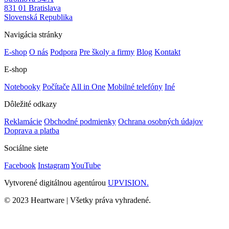
831 01 Bratislava
Slovenská Republika
Navigácia stránky
E-shop
O nás
Podpora
Pre školy a firmy
Blog
Kontakt
E-shop
Notebooky
Počítače
All in One
Mobilné telefóny
Iné
Dôležité odkazy
Reklamácie
Obchodné podmienky
Ochrana osobných údajov
Doprava a platba
Sociálne siete
Facebook
Instagram
YouTube
Vytvorené digitálnou agentúrou
UPVISION.
© 2023 Heartware | Všetky práva vyhradené.