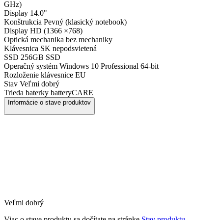
GHz)
Display
14.0"
Konštrukcia
Pevný (klasický notebook)
Display
HD (1366 ×768)
Optická mechanika
bez mechaniky
Klávesnica
SK nepodsvietená
SSD
256GB SSD
Operačný systém
Windows 10 Professional 64-bit
Rozloženie klávesnice
EU
Stav
Veľmi dobrý
Trieda baterky
batteryCARE
Informácie o stave produktov
Veľmi dobrý
Viac o stave produktu sa dočítate na stránke
Stav produktu.