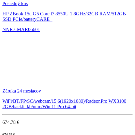
Posledný kus
HP ZBook 15u G5
Core i7 8550U 1.8GHz/32GB RAM/512GB
SSD PCIe/batteryCARE+
NNR7-MAR06601
Záruka 24 mesiacov
WiFi/BT/FP/SC/webcam/15.6(1920x1080)/RadeonPro WX3100
2GB/backlit kb/num/Win 11 Pro 64-bit
674.78 €
674.78 €