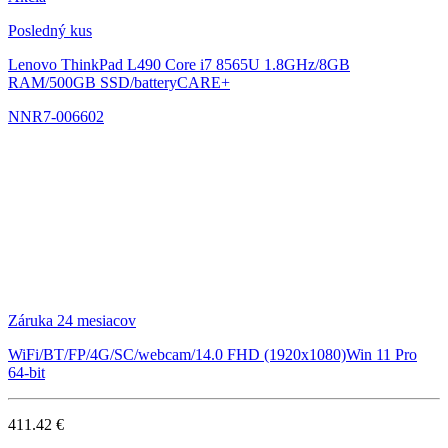
Posledný kus
Lenovo ThinkPad L490
Core i7 8565U 1.8GHz/8GB
RAM/500GB SSD/batteryCARE+
NNR7-006602
Záruka 24 mesiacov
WiFi/BT/FP/4G/SC/webcam/14.0 FHD (1920x1080)Win 11 Pro
64-bit
411.42 €