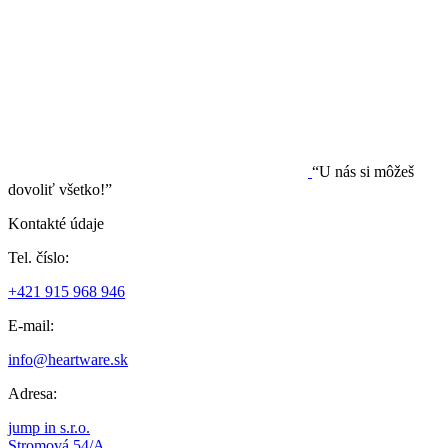
“U nás si môžeš
dovoliť všetko!”
Kontakté údaje
Tel. číslo:
+421 915 968 946
E-mail:
info@heartware.sk
Adresa:
jump in s.r.o.
Stromová 54/A