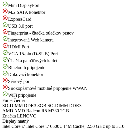
Mini DisplayPort
M.2 SATA konektor
ExpressCard
USB 3.0 port
Fingerprint - čítačka otlačkov prstov
Integrovaná Web kamera
HDMI Port
VGA 15-pin (D-SUB) Port
Čítačka pamäťových kariet
Bluetooth pripojenie
Dokovací konektor
Sériový port
Širokopásmové mobilné pripojenie WWAN
WiFi pripojenie
Farba
čierna
SO-DIMM DDR3
8GB SO-DIMM DDR3
AMD
AMD Radeon R5 M330 2GB
Značka
LENOVO
Display
matný
Intel Core i7
Intel Core i7 6500U (4M Cache, 2.50 GHz up to 3.10