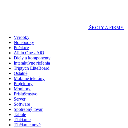
ŠKOLY A FIRMY
Vyrobky
Notebooky
Počítače
All in One - AiO
Diely a komponenty
Interaktívne riešenia
Triptych EliteBoard
Ostatné
Mobilné telefóny
Projektory
Monitory
Príslušenstvo
Server
Software
Spotrebný tovar
Tabule
Tlačiarne
Tlačiarne nové