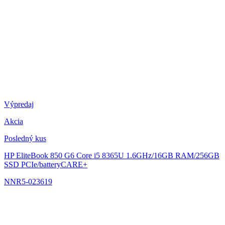
Výpredaj
Akcia
Posledný kus
HP EliteBook 850 G6
Core i5 8365U 1.6GHz/16GB RAM/256GB
SSD PCIe/batteryCARE+
NNR5-023619