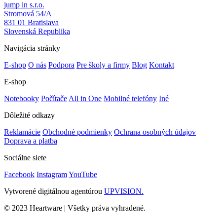
jump in s.r.o.
Stromová 54/A
831 01 Bratislava
Slovenská Republika
Navigácia stránky
E-shop
O nás
Podpora
Pre školy a firmy
Blog
Kontakt
E-shop
Notebooky
Počítače
All in One
Mobilné telefóny
Iné
Dôležité odkazy
Reklamácie
Obchodné podmienky
Ochrana osobných údajov
Doprava a platba
Sociálne siete
Facebook
Instagram
YouTube
Vytvorené digitálnou agentúrou
UPVISION.
© 2023 Heartware | Všetky práva vyhradené.