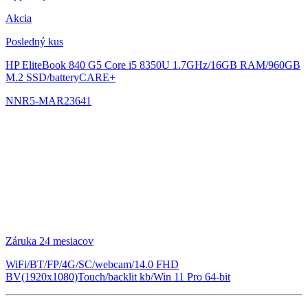
Akcia
Posledný kus
HP EliteBook 840 G5
Core i5 8350U 1.7GHz/16GB RAM/960GB
M.2 SSD/batteryCARE+
NNR5-MAR23641
Záruka 24 mesiacov
WiFi/BT/FP/4G/SC/webcam/14.0 FHD
BV(1920x1080)Touch/backlit kb/Win 11 Pro 64-bit