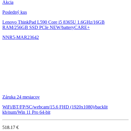
Akcia
Posledný kus
Lenovo ThinkPad L590
Core i5 8365U 1.6GHz/16GB
RAM/256GB SSD PCIe NEW/batteryCARE+
NNR5-MAR23642
Záruka 24 mesiacov
WiFi/BT/FP/SC/webcam/15.6 FHD (1920x1080)/backlit
kb/num/Win 11 Pro 64-bit
518.17 €