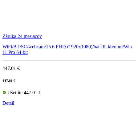
Záruka 24 mesiacov
WiFi/BT/SC/webcam/15.6 FHD (1920x1080)/backlit kb/num/Win
11 Pro 64-bit
447.01 €
447.01 €
Ušetríte 447.01 €
Detail