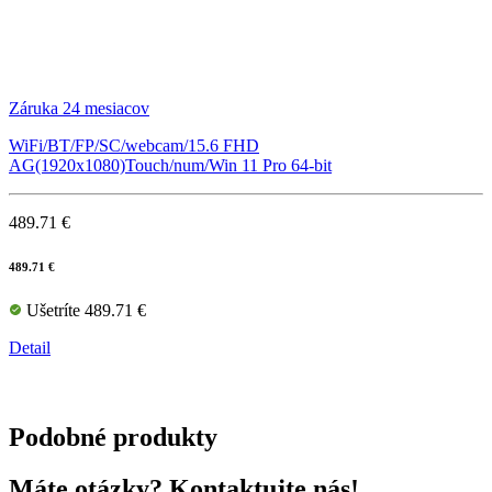
Záruka 24 mesiacov
WiFi/BT/FP/SC/webcam/15.6 FHD
AG(1920x1080)Touch/num/Win 11 Pro 64-bit
489.71 €
489.71 €
Ušetríte 489.71 €
Detail
Podobné produkty
Máte otázky? Kontaktujte nás!