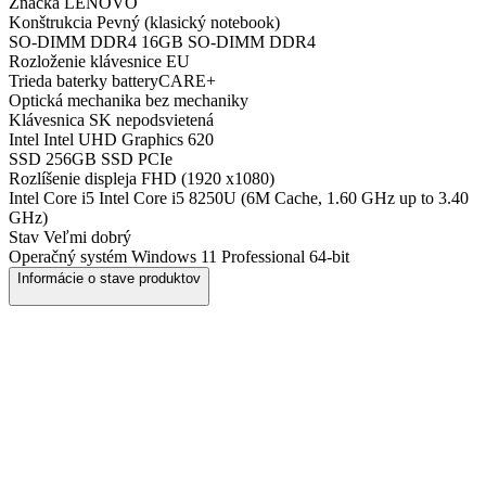
Značka
LENOVO
Konštrukcia
Pevný (klasický notebook)
SO-DIMM DDR4
16GB SO-DIMM DDR4
Rozloženie klávesnice
EU
Trieda baterky
batteryCARE+
Optická mechanika
bez mechaniky
Klávesnica
SK nepodsvietená
Intel
Intel UHD Graphics 620
SSD
256GB SSD PCIe
Rozlíšenie displeja
FHD (1920 x1080)
Intel Core i5
Intel Core i5 8250U (6M Cache, 1.60 GHz up to 3.40
GHz)
Stav
Veľmi dobrý
Operačný systém
Windows 11 Professional 64-bit
Informácie o stave produktov