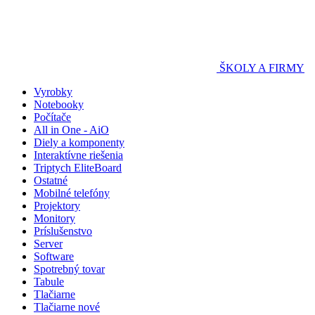
ŠKOLY A FIRMY
Vyrobky
Notebooky
Počítače
All in One - AiO
Diely a komponenty
Interaktívne riešenia
Triptych EliteBoard
Ostatné
Mobilné telefóny
Projektory
Monitory
Príslušenstvo
Server
Software
Spotrebný tovar
Tabule
Tlačiarne
Tlačiarne nové