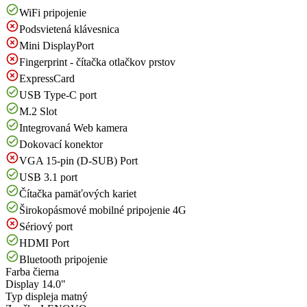
WiFi pripojenie
Podsvietená klávesnica
Mini DisplayPort
Fingerprint - čítačka otlačkov prstov
ExpressCard
USB Type-C port
M.2 Slot
Integrovaná Web kamera
Dokovací konektor
VGA 15-pin (D-SUB) Port
USB 3.1 port
Čítačka pamäťových kariet
Širokopásmové mobilné pripojenie 4G
Sériový port
HDMI Port
Bluetooth pripojenie
Farba
čierna
Display
14.0"
Typ displeja
matný