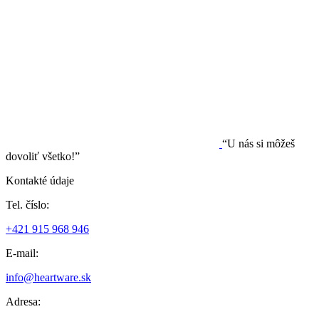
“U nás si môžeš
dovoliť všetko!”
Kontakté údaje
Tel. číslo:
+421 915 968 946
E-mail:
info@heartware.sk
Adresa: