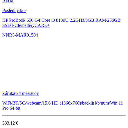
Akcia
Posledný kus
HP ProBook 650 G4
Core i3 8130U 2.2GHz/8GB RAM/256GB
SSD PCIe/batteryCARE+
NNR3-MAR01504
Záruka 24 mesiacov
WiFi/BT/SC/webcam/15.6 HD (1366x768)/backlit kb/num/Win 11
Pro 64-bit
333.12 €