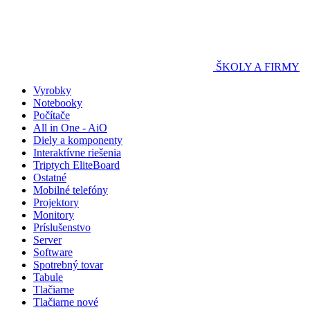
ŠKOLY A FIRMY
Vyrobky
Notebooky
Počítače
All in One - AiO
Diely a komponenty
Interaktívne riešenia
Triptych EliteBoard
Ostatné
Mobilné telefóny
Projektory
Monitory
Príslušenstvo
Server
Software
Spotrebný tovar
Tabule
Tlačiarne
Tlačiarne nové