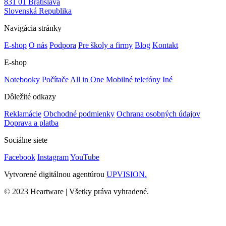
831 01 Bratislava
Slovenská Republika
Navigácia stránky
E-shop
O nás
Podpora
Pre školy a firmy
Blog
Kontakt
E-shop
Notebooky
Počítače
All in One
Mobilné telefóny
Iné
Dôležité odkazy
Reklamácie
Obchodné podmienky
Ochrana osobných údajov
Doprava a platba
Sociálne siete
Facebook
Instagram
YouTube
Vytvorené digitálnou agentúrou
UPVISION.
© 2023 Heartware | Všetky práva vyhradené.