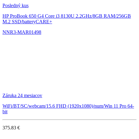
Posledný kus
HP ProBook 650 G4
Core i3 8130U 2.2GHz/8GB RAM/256GB
M.2 SSD/batteryCARE+
NNR3-MAR01498
Záruka 24 mesiacov
WiFi/BT/SC/webcam/15.6 FHD (1920x1080)/num/Win 11 Pro 64-
bit
375.83 €