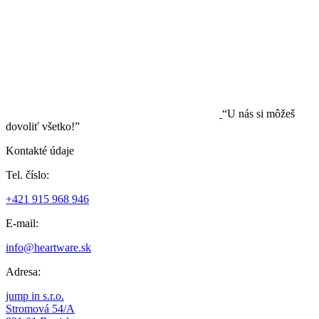
“U nás si môžeš
dovoliť všetko!”
Kontakté údaje
Tel. číslo:
+421 915 968 946
E-mail:
info@heartware.sk
Adresa:
jump in s.r.o.
Stromová 54/A