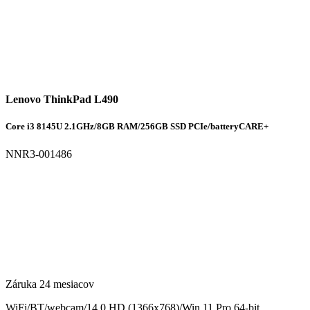
Lenovo ThinkPad L490
Core i3 8145U 2.1GHz/8GB RAM/256GB SSD PCIe/batteryCARE+
NNR3-001486
Záruka 24 mesiacov
WiFi/BT/webcam/14.0 HD (1366x768)/Win 11 Pro 64-bit