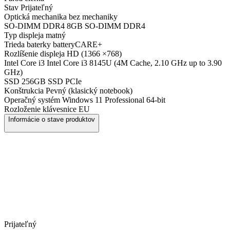
Stav
Prijateľný
Optická mechanika
bez mechaniky
SO-DIMM DDR4
8GB SO-DIMM DDR4
Typ displeja
matný
Trieda baterky
batteryCARE+
Rozlíšenie displeja
HD (1366 ×768)
Intel Core i3
Intel Core i3 8145U (4M Cache, 2.10 GHz up to 3.90
GHz)
SSD
256GB SSD PCIe
Konštrukcia
Pevný (klasický notebook)
Operačný systém
Windows 11 Professional 64-bit
Rozloženie klávesnice
EU
Informácie o stave produktov
Prijateľný