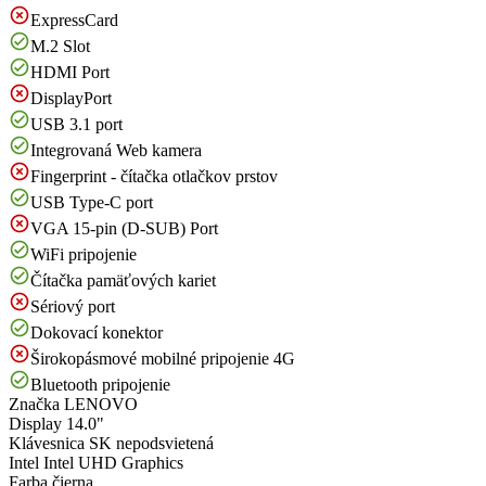
ExpressCard
M.2 Slot
HDMI Port
DisplayPort
USB 3.1 port
Integrovaná Web kamera
Fingerprint - čítačka otlačkov prstov
USB Type-C port
VGA 15-pin (D-SUB) Port
WiFi pripojenie
Čítačka pamäťových kariet
Sériový port
Dokovací konektor
Širokopásmové mobilné pripojenie 4G
Bluetooth pripojenie
Značka
LENOVO
Display
14.0"
Klávesnica
SK nepodsvietená
Intel
Intel UHD Graphics
Farba
čierna