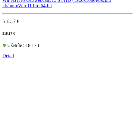
WiFi/BT/FP/SC/webcam/15.6 FHD (1920x1080)/backlit
kb/num/Win 11 Pro 64-bit
518.17 €
518.17 €
Ušetríte 518.17 €
Detail