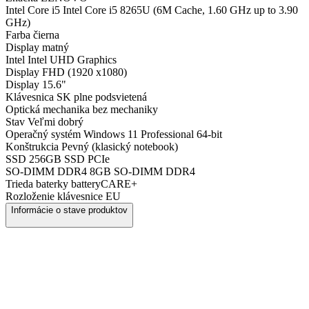
Intel Core i5
Intel Core i5 8265U (6M Cache, 1.60 GHz up to 3.90
GHz)
Farba
čierna
Display
matný
Intel
Intel UHD Graphics
Display
FHD (1920 x1080)
Display
15.6"
Klávesnica
SK plne podsvietená
Optická mechanika
bez mechaniky
Stav
Veľmi dobrý
Operačný systém
Windows 11 Professional 64-bit
Konštrukcia
Pevný (klasický notebook)
SSD
256GB SSD PCIe
SO-DIMM DDR4
8GB SO-DIMM DDR4
Trieda baterky
batteryCARE+
Rozloženie klávesnice
EU
Informácie o stave produktov