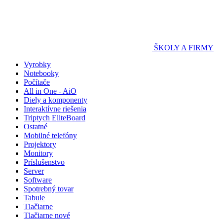
ŠKOLY A FIRMY
Vyrobky
Notebooky
Počítače
All in One - AiO
Diely a komponenty
Interaktívne riešenia
Triptych EliteBoard
Ostatné
Mobilné telefóny
Projektory
Monitory
Príslušenstvo
Server
Software
Spotrebný tovar
Tabule
Tlačiarne
Tlačiarne nové