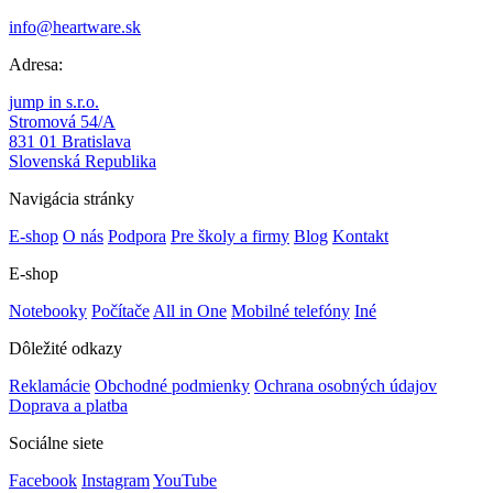
info@heartware.sk
Adresa:
jump in s.r.o.
Stromová 54/A
831 01 Bratislava
Slovenská Republika
Navigácia stránky
E-shop
O nás
Podpora
Pre školy a firmy
Blog
Kontakt
E-shop
Notebooky
Počítače
All in One
Mobilné telefóny
Iné
Dôležité odkazy
Reklamácie
Obchodné podmienky
Ochrana osobných údajov
Doprava a platba
Sociálne siete
Facebook
Instagram
YouTube