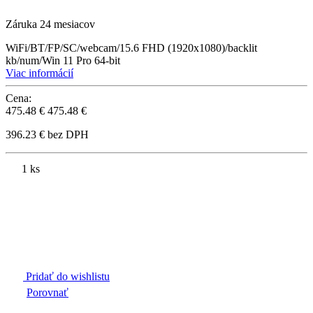
Záruka 24 mesiacov
WiFi/BT/FP/SC/webcam/15.6 FHD (1920x1080)/backlit
kb/num/Win 11 Pro 64-bit
Viac informácií
Cena:
475.48 €
475.48 €
396.23 € bez DPH
1 ks
Pridať do wishlistu
Porovnať