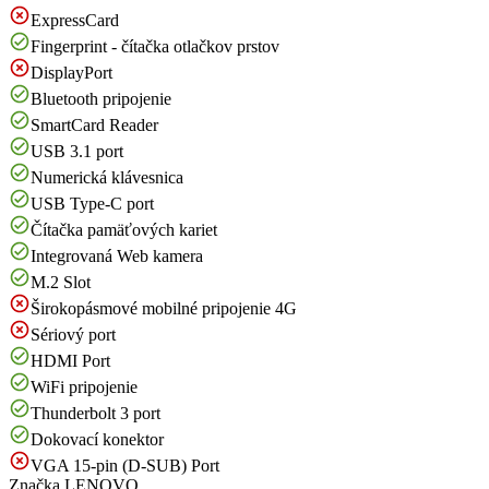
ExpressCard
Fingerprint - čítačka otlačkov prstov
DisplayPort
Bluetooth pripojenie
SmartCard Reader
USB 3.1 port
Numerická klávesnica
USB Type-C port
Čítačka pamäťových kariet
Integrovaná Web kamera
M.2 Slot
Širokopásmové mobilné pripojenie 4G
Sériový port
HDMI Port
WiFi pripojenie
Thunderbolt 3 port
Dokovací konektor
VGA 15-pin (D-SUB) Port
Značka
LENOVO