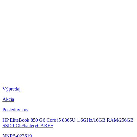
Výpredaj
Akcia
Posledný kus
HP EliteBook 850 G6
Core i5 8365U 1.6GHz/16GB RAM/256GB
SSD PCIe/batteryCARE+
NNR5-023619