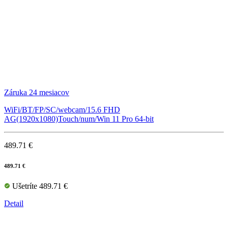
Záruka 24 mesiacov
WiFi/BT/FP/SC/webcam/15.6 FHD
AG(1920x1080)Touch/num/Win 11 Pro 64-bit
489.71 €
489.71 €
Ušetríte 489.71 €
Detail