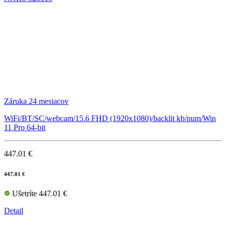
Záruka 24 mesiacov
WiFi/BT/SC/webcam/15.6 FHD (1920x1080)/backlit kb/num/Win
11 Pro 64-bit
447.01 €
447.01 €
Ušetríte 447.01 €
Detail