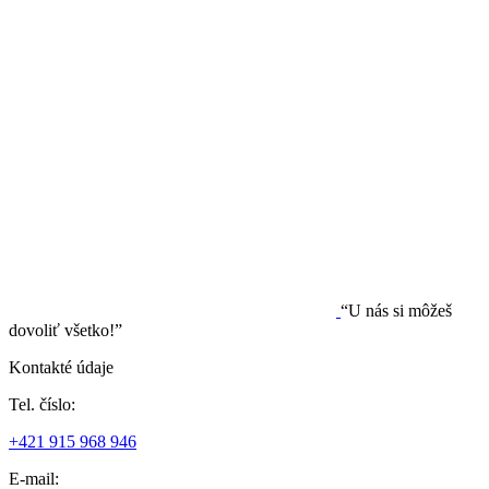
“U nás si môžeš
dovoliť všetko!”
Kontakté údaje
Tel. číslo:
+421 915 968 946
E-mail: