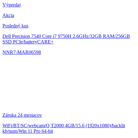
Výpredaj
Akcia
Posledný kus
Dell Precision 7540
Core i7 9750H 2.6GHz/32GB RAM/256GB
SSD PCIe/batteryCARE+
NNR7-MAR06598
Záruka 24 mesiacov
WiFi/BT/SC/webcam/Q T2000 4GB/15.6 (1920x1080)/backlit
kb/num/Win 11 Pro 64-bit