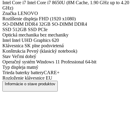
Intel Core i7
Intel Core i7 8650U (8M Cache, 1.90 GHz up to 4.20
GHz)
Značka
LENOVO
Rozlíšenie displeja
FHD (1920 x1080)
SO-DIMM DDR4
32GB SO-DIMM DDR4
SSD
512GB SSD PCIe
Optická mechanika
bez mechaniky
Intel
Intel UHD Graphics 620
Klávesnica
SK plne podsvietená
Konštrukcia
Pevný (klasický notebook)
Stav
Veľmi dobrý
Operačný systém
Windows 11 Professional 64-bit
Typ displeja
matný
Trieda baterky
batteryCARE+
Rozloženie klávesnice
EU
Informácie o stave produktov