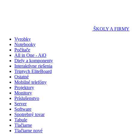
ŠKOLY A FIRMY
Vyrobky
Notebooky
Počítače
All in One - AiO
Diely a komponenty
Interaktívne riešenia
Triptych EliteBoard
Ostatné
Mobilné telefóny
Projektory
Monitory
Príslušenstvo
Server
Software
Spotrebný tovar
Tabule
Tlačiarne
Tlačiarne nové