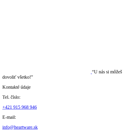
“U nás si môžeš
dovoliť všetko!”
Kontakté údaje
Tel. číslo:
+421 915 968 946
E-mail:
info@heartware.sk