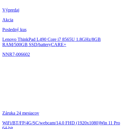
Výpredaj
Akcia
Posledný kus
Lenovo ThinkPad L490
Core i7 8565U 1.8GHz/8GB
RAM/500GB SSD/batteryCARE+
NNR7-006602
Záruka 24 mesiacov
WiFi/BT/FP/4G/SC/webcam/14.0 FHD (1920x1080)Win 11 Pro
64-bit