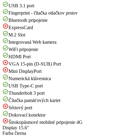
USB 3.1 port
Fingerprint - čítačka otlačkov prstov
Bluetooth pripojenie
ExpressCard
M.2 Slot
Integrovaná Web kamera
WiFi pripojenie
HDMI Port
VGA 15-pin (D-SUB) Port
Mini DisplayPort
Numerická klávesnica
USB Type-C port
Thunderbolt 3 port
Čítačka pamäťových kariet
Sériový port
Dokovací konektor
Širokopásmové mobilné pripojenie 4G
Display
15.6"
Farba
čierna