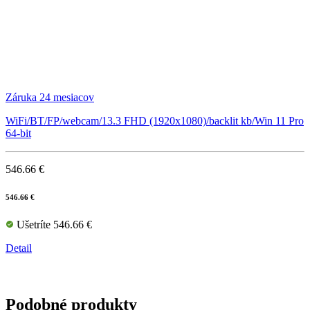
Záruka 24 mesiacov
WiFi/BT/FP/webcam/13.3 FHD (1920x1080)/backlit kb/Win 11 Pro
64-bit
546.66 €
546.66 €
Ušetríte 546.66 €
Detail
Podobné produkty