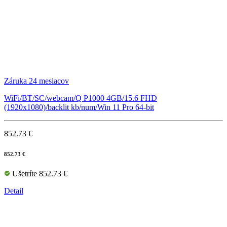
Záruka 24 mesiacov
WiFi/BT/SC/webcam/Q P1000 4GB/15.6 FHD
(1920x1080)/backlit kb/num/Win 11 Pro 64-bit
852.73 €
852.73 €
Ušetríte 852.73 €
Detail