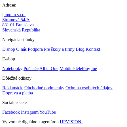
Adresa:
jump in s.r.o.
Stromová 54/A
831 01 Bratislava
Slovenská Republika
Navigácia stránky
E-shop
O nás
Podpora
Pre školy a firmy
Blog
Kontakt
E-shop
Notebooky
Počítače
All in One
Mobilné telefóny
Iné
Dôležité odkazy
Reklamácie
Obchodné podmienky
Ochrana osobných údajov
Doprava a platba
Sociálne siete
Facebook
Instagram
YouTube
Vytvorené digitálnou agentúrou
UPVISION.