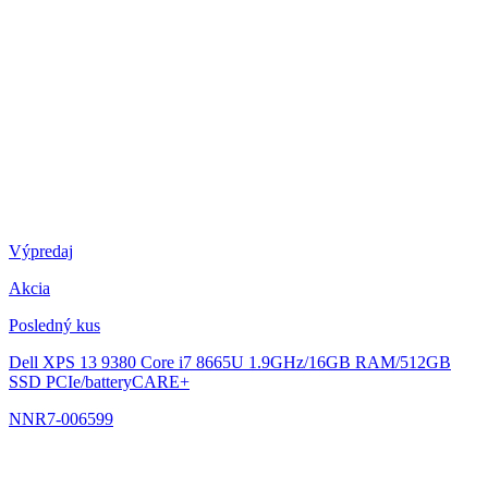
Výpredaj
Akcia
Posledný kus
Dell XPS 13 9380
Core i7 8665U 1.9GHz/16GB RAM/512GB
SSD PCIe/batteryCARE+
NNR7-006599