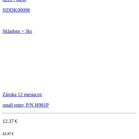
NDDK00098
Skladom > 3ks
Záruka 12 mesiacov
small enter, P/N H981P
12.37 €
12.37 €