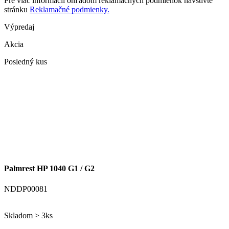
Pre viac informácií ohľadom reklamačných podmienok navštívte
stránku
Reklamačné podmienky.
Výpredaj
Akcia
Posledný kus
Palmrest HP 1040 G1 / G2
NDDP00081
Skladom > 3ks