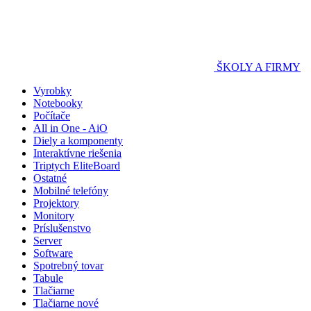
ŠKOLY A FIRMY
Vyrobky
Notebooky
Počítače
All in One - AiO
Diely a komponenty
Interaktívne riešenia
Triptych EliteBoard
Ostatné
Mobilné telefóny
Projektory
Monitory
Príslušenstvo
Server
Software
Spotrebný tovar
Tabule
Tlačiarne
Tlačiarne nové