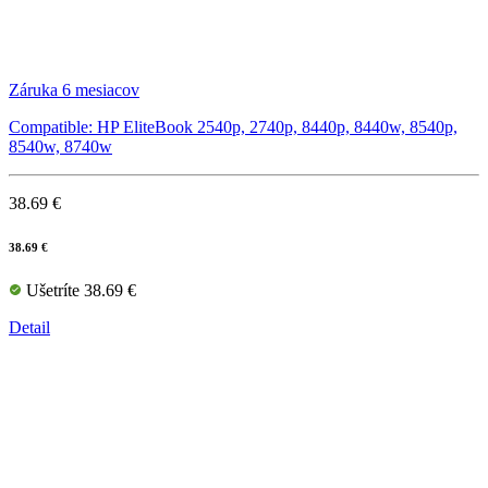
Záruka 6 mesiacov
Compatible: HP EliteBook 2540p, 2740p, 8440p, 8440w, 8540p,
8540w, 8740w
38.69 €
38.69 €
Ušetríte 38.69 €
Detail