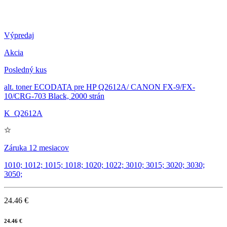
Výpredaj
Akcia
Posledný kus
alt. toner ECODATA pre HP Q2612A/ CANON FX-9/FX-
10/CRG-703 Black, 2000 strán
K_Q2612A
Záruka 12 mesiacov
1010; 1012; 1015; 1018; 1020; 1022; 3010; 3015; 3020; 3030;
3050;
24.46 €
24.46 €