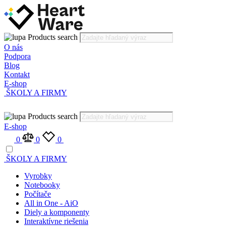
Products search
O nás
Podpora
Blog
Kontakt
E-shop
ŠKOLY A FIRMY
Products search
E-shop
0
0
0
ŠKOLY A FIRMY
Vyrobky
Notebooky
Počítače
All in One - AiO
Diely a komponenty
Interaktívne riešenia