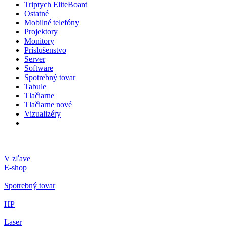
Triptych EliteBoard
Ostatné
Mobilné telefóny
Projektory
Monitory
Príslušenstvo
Server
Software
Spotrebný tovar
Tabule
Tlačiarne
Tlačiarne nové
Vizualizéry
V zľave
E-shop
Spotrebný tovar
HP
Laser