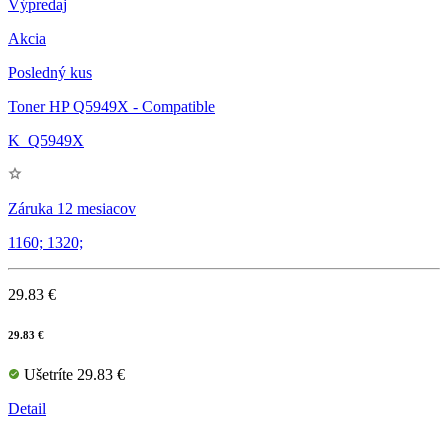
Výpredaj
Akcia
Posledný kus
Toner HP Q5949X - Compatible
K_Q5949X
Záruka 12 mesiacov
1160; 1320;
29.83 €
29.83 €
Ušetríte 29.83 €
Detail