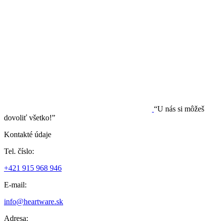
“U nás si môžeš
dovoliť všetko!”
Kontakté údaje
Tel. číslo:
+421 915 968 946
E-mail:
info@heartware.sk
Adresa: