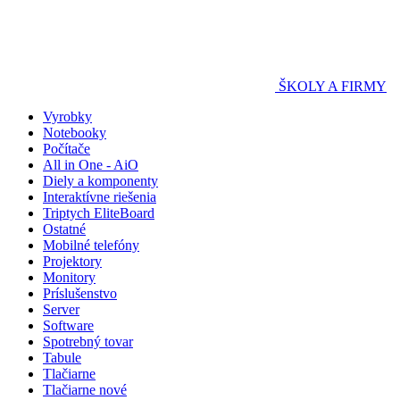
ŠKOLY A FIRMY
Vyrobky
Notebooky
Počítače
All in One - AiO
Diely a komponenty
Interaktívne riešenia
Triptych EliteBoard
Ostatné
Mobilné telefóny
Projektory
Monitory
Príslušenstvo
Server
Software
Spotrebný tovar
Tabule
Tlačiarne
Tlačiarne nové