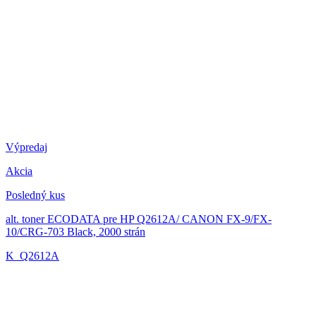
Výpredaj
Akcia
Posledný kus
alt. toner ECODATA pre HP Q2612A/ CANON FX-9/FX-
10/CRG-703 Black, 2000 strán
K_Q2612A