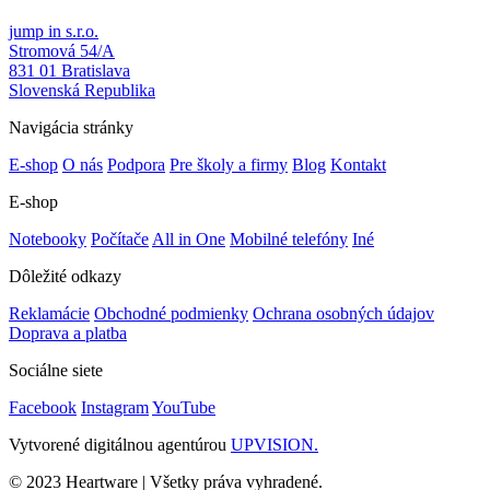
jump in s.r.o.
Stromová 54/A
831 01 Bratislava
Slovenská Republika
Navigácia stránky
E-shop
O nás
Podpora
Pre školy a firmy
Blog
Kontakt
E-shop
Notebooky
Počítače
All in One
Mobilné telefóny
Iné
Dôležité odkazy
Reklamácie
Obchodné podmienky
Ochrana osobných údajov
Doprava a platba
Sociálne siete
Facebook
Instagram
YouTube
Vytvorené digitálnou agentúrou
UPVISION.
© 2023 Heartware | Všetky práva vyhradené.