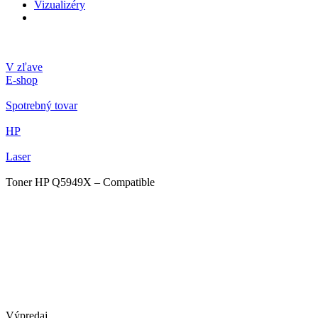
Vizualizéry
V zľave
E-shop
Spotrebný tovar
HP
Laser
Toner HP Q5949X – Compatible
Výpredaj