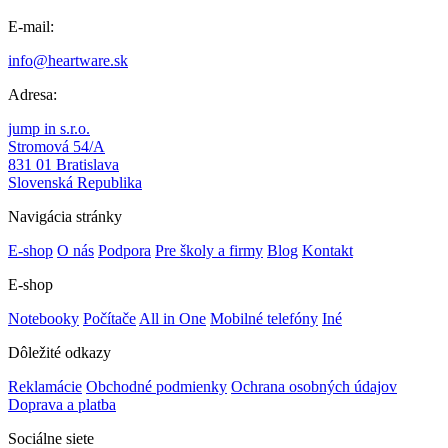
E-mail:
info@heartware.sk
Adresa:
jump in s.r.o.
Stromová 54/A
831 01 Bratislava
Slovenská Republika
Navigácia stránky
E-shop
O nás
Podpora
Pre školy a firmy
Blog
Kontakt
E-shop
Notebooky
Počítače
All in One
Mobilné telefóny
Iné
Dôležité odkazy
Reklamácie
Obchodné podmienky
Ochrana osobných údajov
Doprava a platba
Sociálne siete