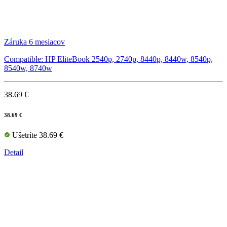
Záruka 6 mesiacov
Compatible: HP EliteBook 2540p, 2740p, 8440p, 8440w, 8540p,
8540w, 8740w
38.69 €
38.69 €
Ušetríte 38.69 €
Detail