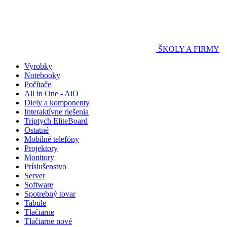
ŠKOLY A FIRMY
Vyrobky
Notebooky
Počítače
All in One - AiO
Diely a komponenty
Interaktívne riešenia
Triptych EliteBoard
Ostatné
Mobilné telefóny
Projektory
Monitory
Príslušenstvo
Server
Software
Spotrebný tovar
Tabule
Tlačiarne
Tlačiarne nové