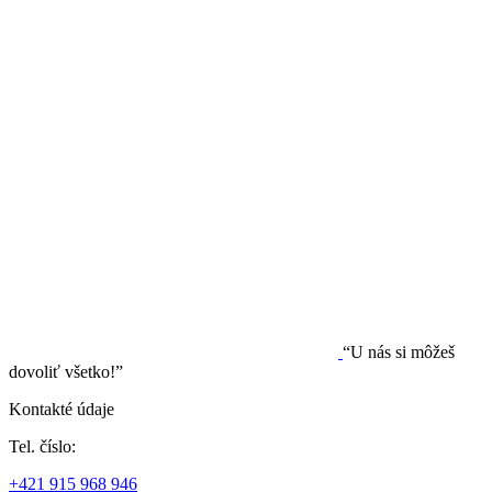
“U nás si môžeš
dovoliť všetko!”
Kontakté údaje
Tel. číslo:
+421 915 968 946