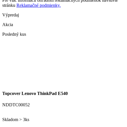
Pre viac informácií ohľadom reklamačných podmienok navštívte
stránku
Reklamačné podmienky.
Výpredaj
Akcia
Posledný kus
Topcover Lenovo ThinkPad E540
NDDTC00052
Skladom > 3ks