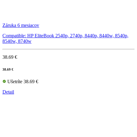
Záruka 6 mesiacov
Compatible: HP EliteBook 2540p, 2740p, 8440p, 8440w, 8540p,
8540w, 8740w
38.69 €
38.69 €
Ušetríte 38.69 €
Detail