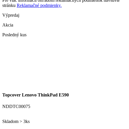
Pre viac informácií ohľadom reklamačných podmienok navštívte
stránku
Reklamačné podmienky.
Výpredaj
Akcia
Posledný kus
Topcover Lenovo ThinkPad E590
NDDTC00075
Skladom > 3ks