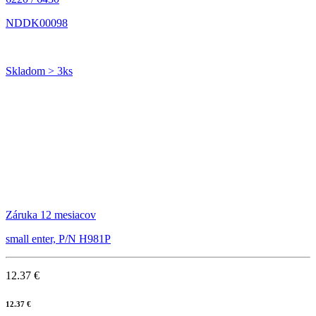
NDDK00098
Skladom > 3ks
Záruka 12 mesiacov
small enter, P/N H981P
12.37 €
12.37 €