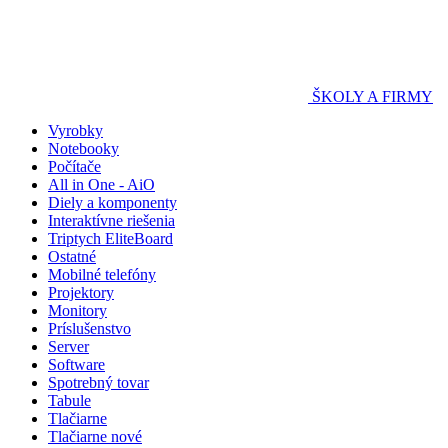
ŠKOLY A FIRMY
Vyrobky
Notebooky
Počítače
All in One - AiO
Diely a komponenty
Interaktívne riešenia
Triptych EliteBoard
Ostatné
Mobilné telefóny
Projektory
Monitory
Príslušenstvo
Server
Software
Spotrebný tovar
Tabule
Tlačiarne
Tlačiarne nové