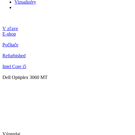
Vizualizéry
V zľave
E-shop
Počítače
Refurbished
Intel Core i5
Dell Optiplex 3060 MT
Výpredaj