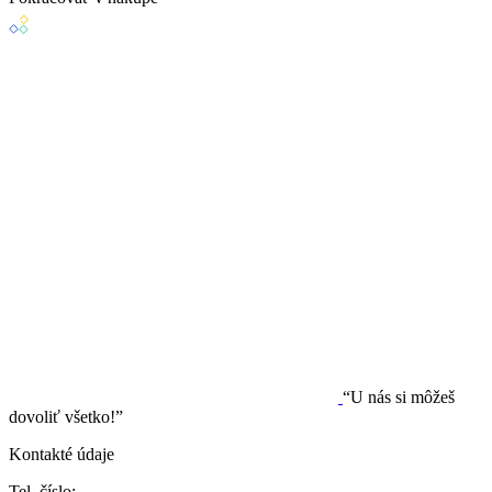
“U nás si môžeš
dovoliť všetko!”
Kontakté údaje
Tel. číslo: