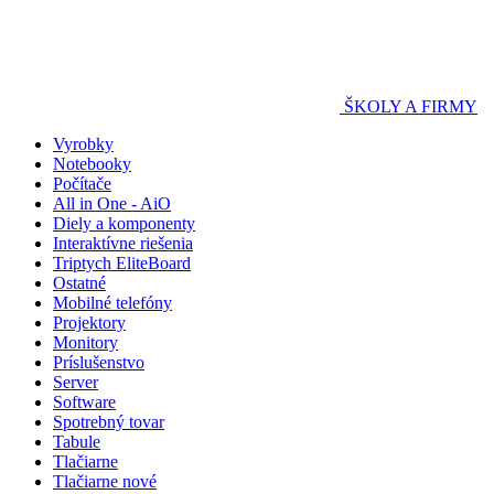
ŠKOLY A FIRMY
Vyrobky
Notebooky
Počítače
All in One - AiO
Diely a komponenty
Interaktívne riešenia
Triptych EliteBoard
Ostatné
Mobilné telefóny
Projektory
Monitory
Príslušenstvo
Server
Software
Spotrebný tovar
Tabule
Tlačiarne
Tlačiarne nové