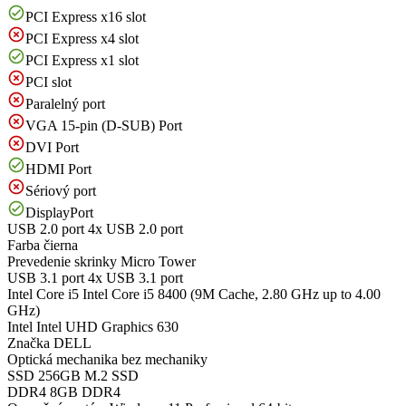
PCI Express x16 slot
PCI Express x4 slot
PCI Express x1 slot
PCI slot
Paralelný port
VGA 15-pin (D-SUB) Port
DVI Port
HDMI Port
Sériový port
DisplayPort
USB 2.0 port
4x USB 2.0 port
Farba
čierna
Prevedenie skrinky
Micro Tower
USB 3.1 port
4x USB 3.1 port
Intel Core i5
Intel Core i5 8400 (9M Cache, 2.80 GHz up to 4.00
GHz)
Intel
Intel UHD Graphics 630
Značka
DELL
Optická mechanika
bez mechaniky
SSD
256GB M.2 SSD
DDR4
8GB DDR4