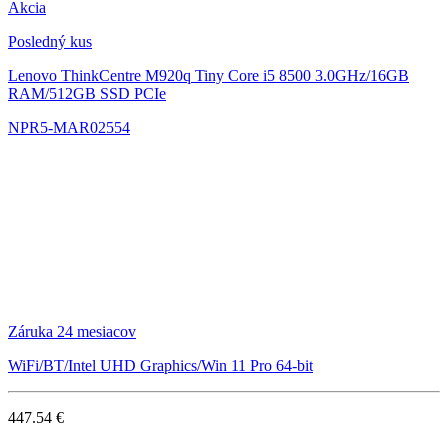
Akcia
Posledný kus
Lenovo ThinkCentre M920q Tiny
Core i5 8500 3.0GHz/16GB
RAM/512GB SSD PCIe
NPR5-MAR02554
Záruka 24 mesiacov
WiFi/BT/Intel UHD Graphics/Win 11 Pro 64-bit
447.54 €