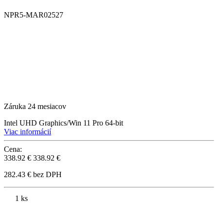
NPR5-MAR02527
Záruka 24 mesiacov
Intel UHD Graphics/Win 11 Pro 64-bit
Viac informácií
Cena:
338.92 €
338.92 €
282.43 € bez DPH
1 ks