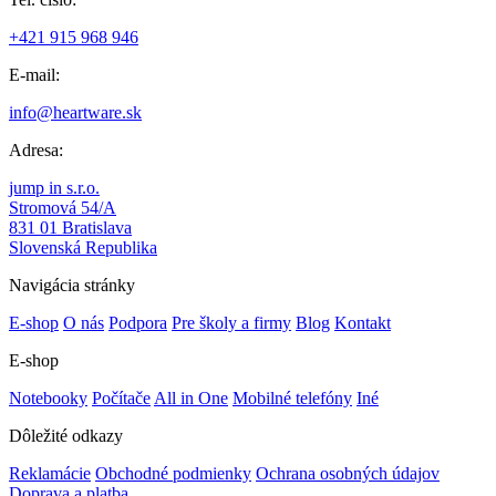
+421 915 968 946
E-mail:
info@heartware.sk
Adresa:
jump in s.r.o.
Stromová 54/A
831 01 Bratislava
Slovenská Republika
Navigácia stránky
E-shop
O nás
Podpora
Pre školy a firmy
Blog
Kontakt
E-shop
Notebooky
Počítače
All in One
Mobilné telefóny
Iné
Dôležité odkazy
Reklamácie
Obchodné podmienky
Ochrana osobných údajov
Doprava a platba