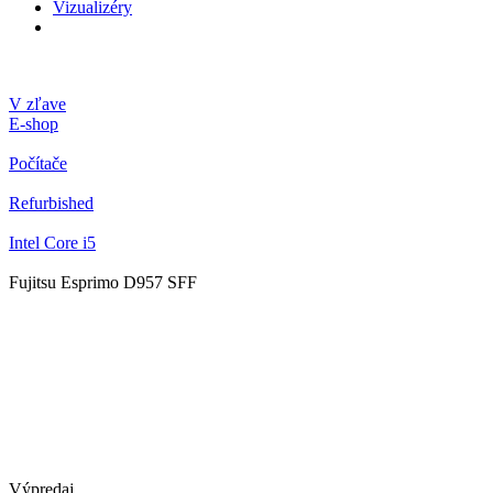
Vizualizéry
V zľave
E-shop
Počítače
Refurbished
Intel Core i5
Fujitsu Esprimo D957 SFF
Výpredaj