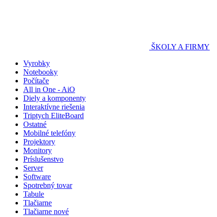
ŠKOLY A FIRMY
Vyrobky
Notebooky
Počítače
All in One - AiO
Diely a komponenty
Interaktívne riešenia
Triptych EliteBoard
Ostatné
Mobilné telefóny
Projektory
Monitory
Príslušenstvo
Server
Software
Spotrebný tovar
Tabule
Tlačiarne
Tlačiarne nové