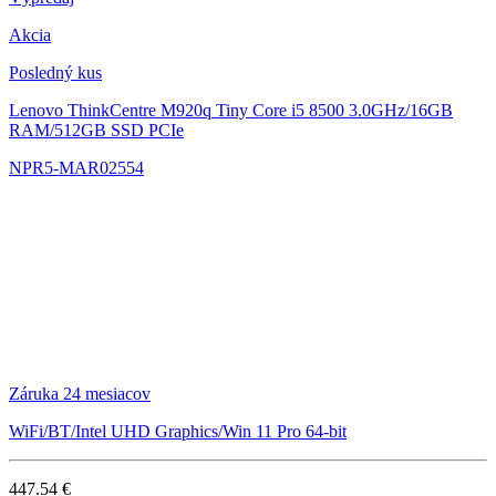
Akcia
Posledný kus
Lenovo ThinkCentre M920q Tiny
Core i5 8500 3.0GHz/16GB
RAM/512GB SSD PCIe
NPR5-MAR02554
Záruka 24 mesiacov
WiFi/BT/Intel UHD Graphics/Win 11 Pro 64-bit
447.54 €