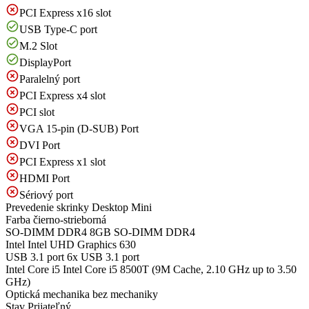
PCI Express x16 slot
USB Type-C port
M.2 Slot
DisplayPort
Paralelný port
PCI Express x4 slot
PCI slot
VGA 15-pin (D-SUB) Port
DVI Port
PCI Express x1 slot
HDMI Port
Sériový port
Prevedenie skrinky
Desktop Mini
Farba
čierno-strieborná
SO-DIMM DDR4
8GB SO-DIMM DDR4
Intel
Intel UHD Graphics 630
USB 3.1 port
6x USB 3.1 port
Intel Core i5
Intel Core i5 8500T (9M Cache, 2.10 GHz up to 3.50
GHz)
Optická mechanika
bez mechaniky
Stav
Prijateľný