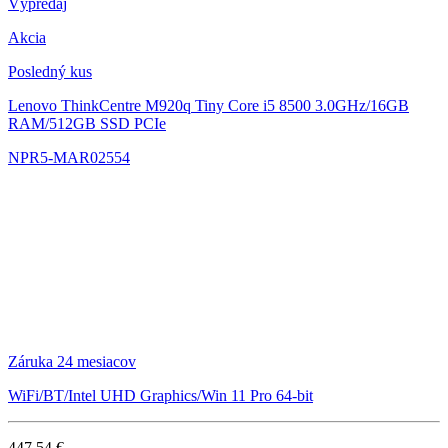
Výpredaj
Akcia
Posledný kus
Lenovo ThinkCentre M920q Tiny
Core i5 8500 3.0GHz/16GB
RAM/512GB SSD PCIe
NPR5-MAR02554
Záruka 24 mesiacov
WiFi/BT/Intel UHD Graphics/Win 11 Pro 64-bit
447.54 €