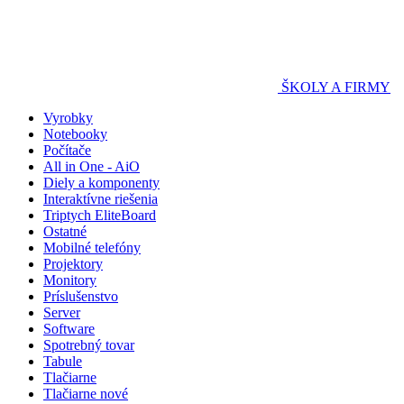
ŠKOLY A FIRMY
Vyrobky
Notebooky
Počítače
All in One - AiO
Diely a komponenty
Interaktívne riešenia
Triptych EliteBoard
Ostatné
Mobilné telefóny
Projektory
Monitory
Príslušenstvo
Server
Software
Spotrebný tovar
Tabule
Tlačiarne
Tlačiarne nové