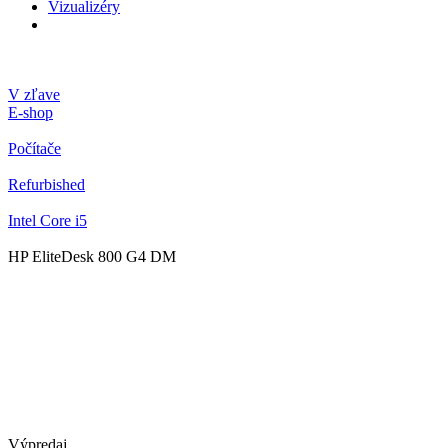
Vizualizéry
V zľave
E-shop
Počítače
Refurbished
Intel Core i5
HP EliteDesk 800 G4 DM
Výpredaj