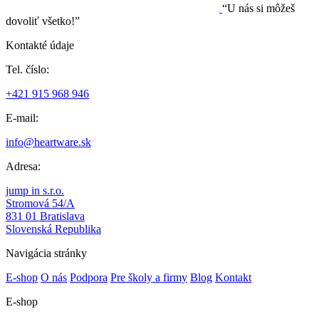
“U nás si môžeš
dovoliť všetko!”
Kontakté údaje
Tel. číslo:
+421 915 968 946
E-mail:
info@heartware.sk
Adresa:
jump in s.r.o.
Stromová 54/A
831 01 Bratislava
Slovenská Republika
Navigácia stránky
E-shop
O nás
Podpora
Pre školy a firmy
Blog
Kontakt
E-shop