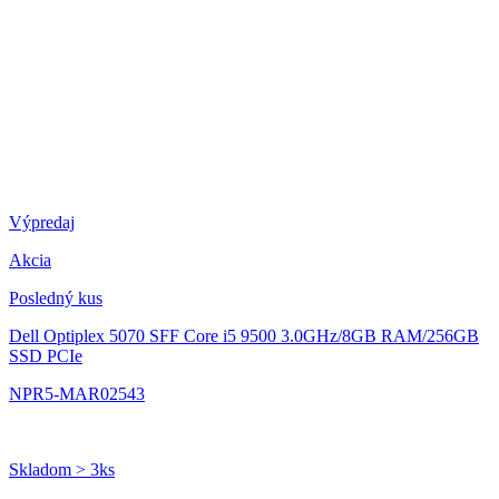
Výpredaj
Akcia
Posledný kus
Dell Optiplex 5070 SFF
Core i5 9500 3.0GHz/8GB RAM/256GB
SSD PCIe
NPR5-MAR02543
Skladom > 3ks