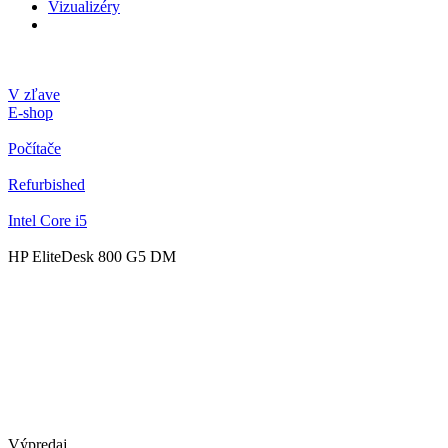
Vizualizéry
V zľave
E-shop
Počítače
Refurbished
Intel Core i5
HP EliteDesk 800 G5 DM
Výpredaj