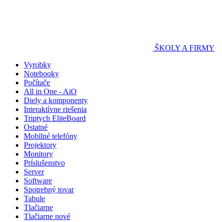
ŠKOLY A FIRMY
Vyrobky
Notebooky
Počítače
All in One - AiO
Diely a komponenty
Interaktívne riešenia
Triptych EliteBoard
Ostatné
Mobilné telefóny
Projektory
Monitory
Príslušenstvo
Server
Software
Spotrebný tovar
Tabule
Tlačiarne
Tlačiarne nové