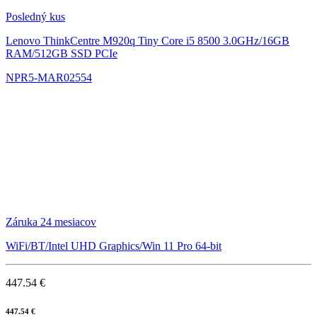
Posledný kus
Lenovo ThinkCentre M920q Tiny
Core i5 8500 3.0GHz/16GB
RAM/512GB SSD PCIe
NPR5-MAR02554
Záruka 24 mesiacov
WiFi/BT/Intel UHD Graphics/Win 11 Pro 64-bit
447.54 €
447.54 €