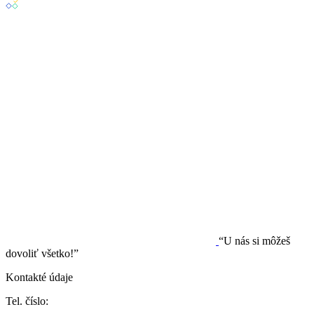
“U nás si môžeš
dovoliť všetko!”
Kontakté údaje
Tel. číslo: