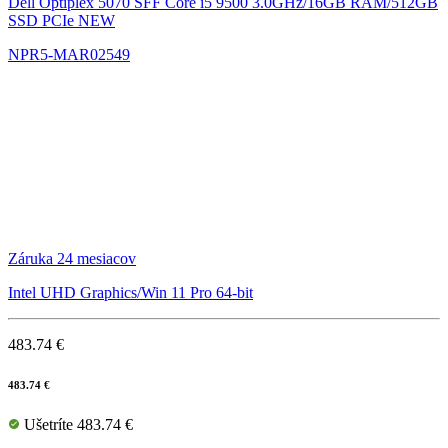
Dell Optiplex 5070 SFF
Core i5 9500 3.0GHz/16GB RAM/512GB
SSD PCIe NEW
NPR5-MAR02549
Záruka 24 mesiacov
Intel UHD Graphics/Win 11 Pro 64-bit
483.74 €
483.74 €
Ušetríte 483.74 €