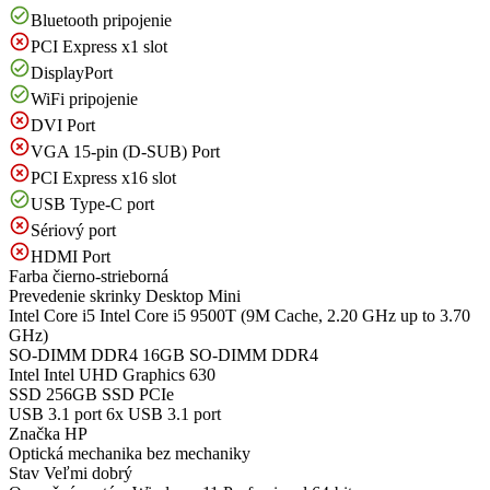
Bluetooth pripojenie
PCI Express x1 slot
DisplayPort
WiFi pripojenie
DVI Port
VGA 15-pin (D-SUB) Port
PCI Express x16 slot
USB Type-C port
Sériový port
HDMI Port
Farba
čierno-strieborná
Prevedenie skrinky
Desktop Mini
Intel Core i5
Intel Core i5 9500T (9M Cache, 2.20 GHz up to 3.70
GHz)
SO-DIMM DDR4
16GB SO-DIMM DDR4
Intel
Intel UHD Graphics 630
SSD
256GB SSD PCIe
USB 3.1 port
6x USB 3.1 port
Značka
HP
Optická mechanika
bez mechaniky
Stav
Veľmi dobrý