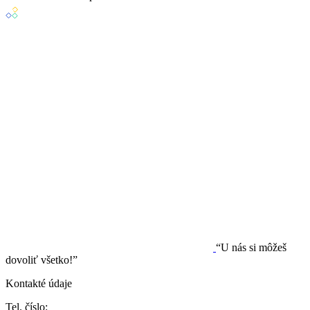
“U nás si môžeš
dovoliť všetko!”
Kontakté údaje
Tel. číslo: