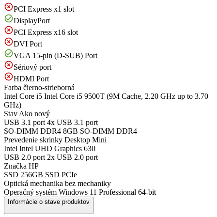
PCI Express x1 slot
DisplayPort
PCI Express x16 slot
DVI Port
VGA 15-pin (D-SUB) Port
Sériový port
HDMI Port
Farba
čierno-strieborná
Intel Core i5
Intel Core i5 9500T (9M Cache, 2.20 GHz up to 3.70
GHz)
Stav
Ako nový
USB 3.1 port
4x USB 3.1 port
SO-DIMM DDR4
8GB SO-DIMM DDR4
Prevedenie skrinky
Desktop Mini
Intel
Intel UHD Graphics 630
USB 2.0 port
2x USB 2.0 port
Značka
HP
SSD
256GB SSD PCIe
Optická mechanika
bez mechaniky
Operačný systém
Windows 11 Professional 64-bit
Informácie o stave produktov