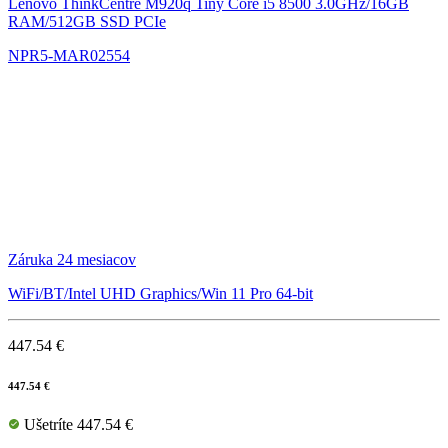
Lenovo ThinkCentre M920q Tiny
Core i5 8500 3.0GHz/16GB
RAM/512GB SSD PCIe
NPR5-MAR02554
Záruka 24 mesiacov
WiFi/BT/Intel UHD Graphics/Win 11 Pro 64-bit
447.54 €
447.54 €
Ušetríte 447.54 €