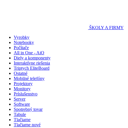
ŠKOLY A FIRMY
Vyrobky
Notebooky
Počítače
All in One - AiO
Diely a komponenty
Interaktívne riešenia
Triptych EliteBoard
Ostatné
Mobilné telefóny
Projektory
Monitory
Príslušenstvo
Server
Software
Spotrebný tovar
Tabule
Tlačiarne
Tlačiarne nové