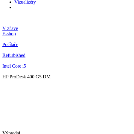
Vizualizéry
V zľave
E-shop
Počítače
Refurbished
Intel Core i5
HP ProDesk 400 G5 DM
Výpredaj