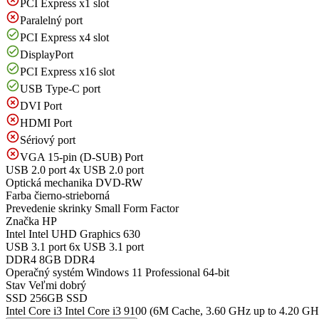
PCI Express x1 slot
Paralelný port
PCI Express x4 slot
DisplayPort
PCI Express x16 slot
USB Type-C port
DVI Port
HDMI Port
Sériový port
VGA 15-pin (D-SUB) Port
USB 2.0 port
4x USB 2.0 port
Optická mechanika
DVD-RW
Farba
čierno-strieborná
Prevedenie skrinky
Small Form Factor
Značka
HP
Intel
Intel UHD Graphics 630
USB 3.1 port
6x USB 3.1 port
DDR4
8GB DDR4
Operačný systém
Windows 11 Professional 64-bit
Stav
Veľmi dobrý
SSD
256GB SSD
Intel Core i3
Intel Core i3 9100 (6M Cache, 3.60 GHz up to 4.20 GH