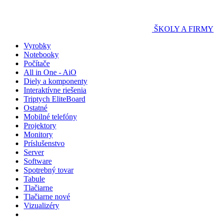
ŠKOLY A FIRMY
Vyrobky
Notebooky
Počítače
All in One - AiO
Diely a komponenty
Interaktívne riešenia
Triptych EliteBoard
Ostatné
Mobilné telefóny
Projektory
Monitory
Príslušenstvo
Server
Software
Spotrebný tovar
Tabule
Tlačiarne
Tlačiarne nové
Vizualizéry