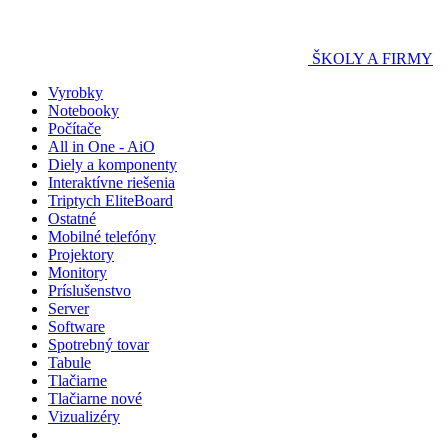
ŠKOLY A FIRMY
Vyrobky
Notebooky
Počítače
All in One - AiO
Diely a komponenty
Interaktívne riešenia
Triptych EliteBoard
Ostatné
Mobilné telefóny
Projektory
Monitory
Príslušenstvo
Server
Software
Spotrebný tovar
Tabule
Tlačiarne
Tlačiarne nové
Vizualizéry